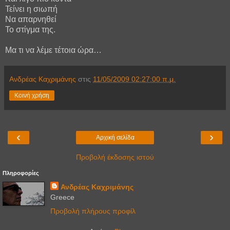
Τείνει η σιωπή
Να απαρνηθεί
Το στίγμα της.
Μα τι να λέμε τέτοια ώρα…
Ανδρέας Καχριμάνης
στις
11/05/2009 02:27:00 π.μ.
Κοινή χρήση
‹
›
Αρχική σελίδα
Προβολή έκδοσης ιστού
Πληροφορίες
Ανδρέας Καχριμάνης
Greece
Προβολή πλήρους προφίλ