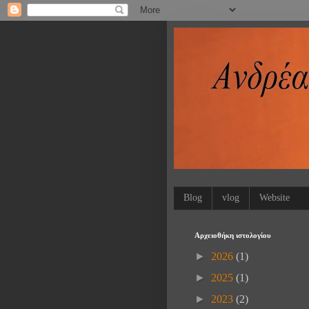
Blog
vlog
Website
Αρχειοθήκη ιστολογίου
►
2026
(1)
►
2025
(1)
►
2023
(2)